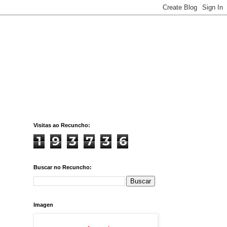
Visitas ao Recuncho:
1
9
3
7
3
6
Buscar no Recuncho:
Imagen