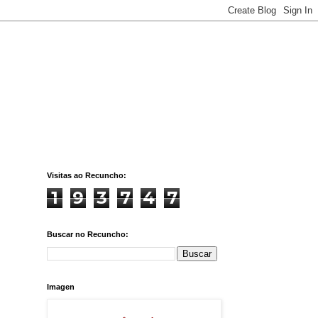
Visitas ao Recuncho:
1
9
3
7
4
7
Buscar no Recuncho:
Imagen